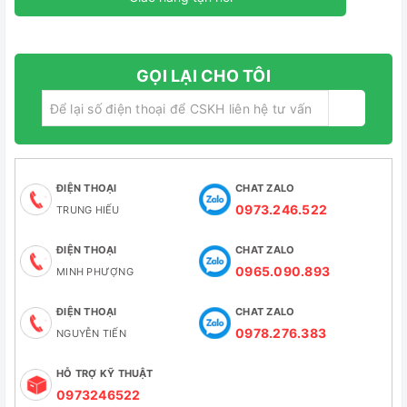
GỌI LẠI CHO TÔI
ĐIỆN THOẠI
CHAT ZALO
0973.246.522
TRUNG HIẾU
ĐIỆN THOẠI
CHAT ZALO
0965.090.893
MINH PHƯỢNG
ĐIỆN THOẠI
CHAT ZALO
0978.276.383
NGUYỄN TIẾN
HỖ TRỢ KỸ THUẬT
0973246522