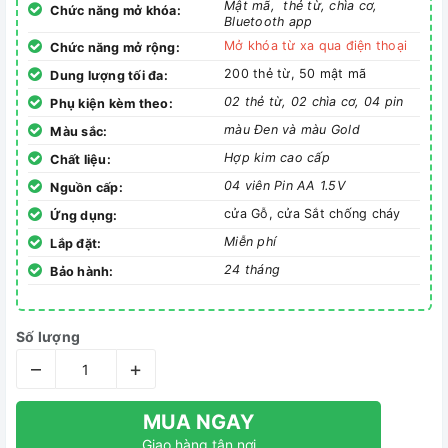
Mật mã, thẻ từ, chìa cơ,
Chức năng mở khóa:
Bluetooth app
Mở khóa từ xa qua điện thoại
Chức năng mở rộng:
200 thẻ từ, 50 mật mã
Dung lượng tối đa:
02 thẻ từ, 02 chìa cơ, 04 pin
Phụ kiện kèm theo:
màu Đen và màu Gold
Màu sắc:
Hợp kim cao cấp
Chất liệu:
04 viên Pin AA 1.5V
Nguồn cấp:
cửa Gỗ, cửa Sắt chống cháy
Ứng dụng:
Miễn phí
Lắp đặt:
24 tháng
Bảo hành:
Số lượng
–
+
MUA NGAY
Giao hàng tận nơi