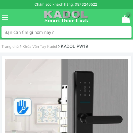
Chăm sóc khách hàng:
0973246522
0
Toggle
navigation
KADOL PW19
Trang chủ
Khóa Vân Tay Kadol