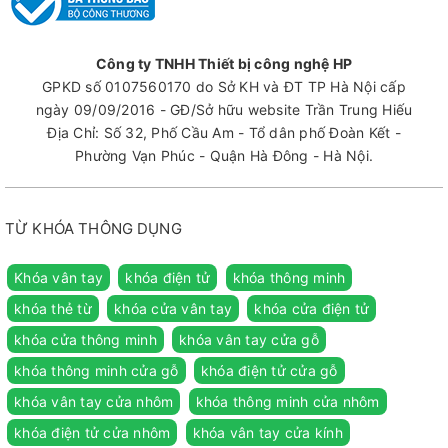
Công ty TNHH Thiết bị công nghệ HP
GPKD số 0107560170 do Sở KH và ĐT TP Hà Nội cấp
ngày 09/09/2016 - GĐ/Sở hữu website Trần Trung Hiếu
Địa Chỉ: Số 32, Phố Cầu Am - Tổ dân phố Đoàn Kết -
Phường Vạn Phúc - Quận Hà Đông - Hà Nội.
TỪ KHÓA THÔNG DỤNG
Khóa vân tay
khóa điện tử
khóa thông minh
khóa thẻ từ
khóa cửa vân tay
khóa cửa điện tử
khóa cửa thông minh
khóa vân tay cửa gỗ
khóa thông minh cửa gỗ
khóa điện tử cửa gỗ
khóa vân tay cửa nhôm
khóa thông minh cửa nhôm
khóa điện tử cửa nhôm
khóa vân tay cửa kính