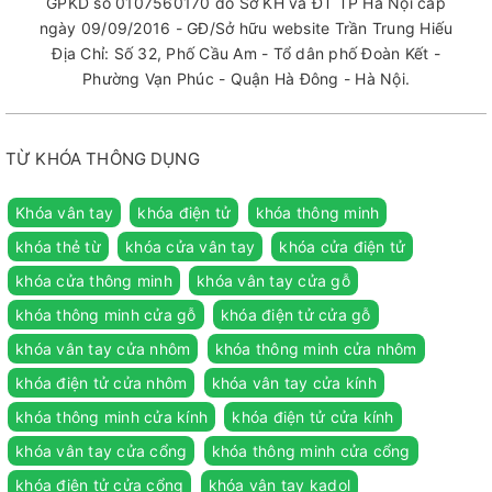
GPKD số 0107560170 do Sở KH và ĐT TP Hà Nội cấp
ngày 09/09/2016 - GĐ/Sở hữu website Trần Trung Hiếu
Địa Chỉ: Số 32, Phố Cầu Am - Tổ dân phố Đoàn Kết -
Phường Vạn Phúc - Quận Hà Đông - Hà Nội.
TỪ KHÓA THÔNG DỤNG
Khóa vân tay
khóa điện tử
khóa thông minh
khóa thẻ từ
khóa cửa vân tay
khóa cửa điện tử
khóa cửa thông minh
khóa vân tay cửa gỗ
khóa thông minh cửa gỗ
khóa điện tử cửa gỗ
khóa vân tay cửa nhôm
khóa thông minh cửa nhôm
khóa điện tử cửa nhôm
khóa vân tay cửa kính
khóa thông minh cửa kính
khóa điện tử cửa kính
khóa vân tay cửa cổng
khóa thông minh cửa cổng
khóa điện tử cửa cổng
khóa vân tay kadol