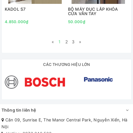
KADOL S7
BỘ MÁY ĐỤC LẮP KHÓA
CỬA VÂN TAY
4.850.000₫
50.000₫
«
1
2
3
»
CÁC THƯƠNG HIỆU LỚN
Thông tin liên hệ
Căn 09, Sunrise E, The Manor Central Park, Nguyễn Xiển, Hà
Nội