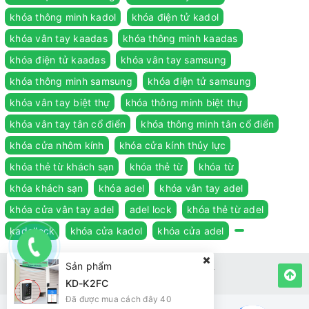
khóa thông minh kadol
khóa điện tử kadol
khóa vân tay kaadas
khóa thông minh kaadas
khóa điện tử kaadas
khóa vân tay samsung
khóa thông minh samsung
khóa điện tử samsung
khóa vân tay biệt thự
khóa thông minh biệt thự
khóa vân tay tân cổ điển
khóa thông minh tân cổ điển
khóa cửa nhôm kính
khóa cửa kính thủy lực
khóa thẻ từ khách sạn
khóa thẻ từ
khóa từ
khóa khách sạn
khóa adel
khóa vân tay adel
khóa cửa vân tay adel
adel lock
khóa thẻ từ adel
kadollock
khóa cửa kadol
khóa cửa adel
Sản phẩm
© Bản quyền thuộc về
KADOL
Cung cấp bởi
KADOL
KD-K2FC
Đã được mua cách đây 40