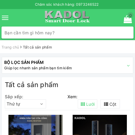
Chăm sóc khách hàng:
0973246522
0
Toggle
navigation
Trang chủ
Tất cả sản phẩm
BỘ LỌC SẢN PHẨM
Giúp lọc nhanh sản phẩm bạn tìm kiếm
Tất cả sản phẩm
Sắp xếp:
Xem:
Thứ tự
Lưới
Cột