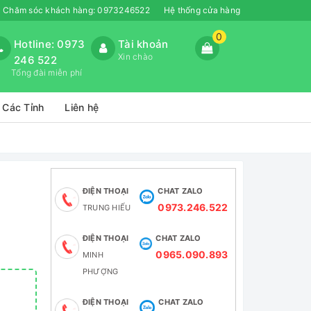
Chăm sóc khách hàng:
0973246522
Hệ thống cửa hàng
0
Hotline: 0973
Tài khoản
Xin chào
246 522
Tổng đài miễn phí
 Các Tỉnh
Liên hệ
ĐIỆN THOẠI
CHAT ZALO
0973.246.522
TRUNG HIẾU
ĐIỆN THOẠI
CHAT ZALO
0965.090.893
MINH
PHƯỢNG
ĐIỆN THOẠI
CHAT ZALO