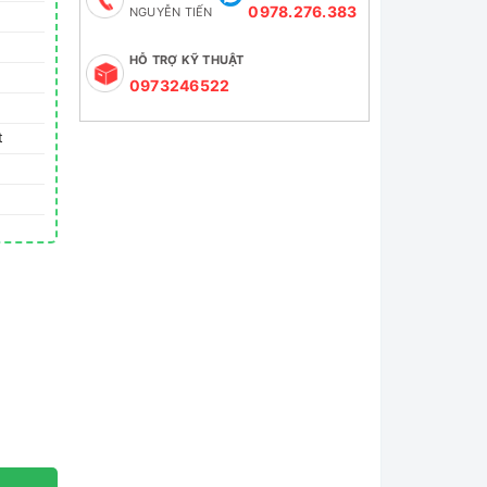
0978.276.383
NGUYỄN TIẾN
HỖ TRỢ KỸ THUẬT
0973246522
ot