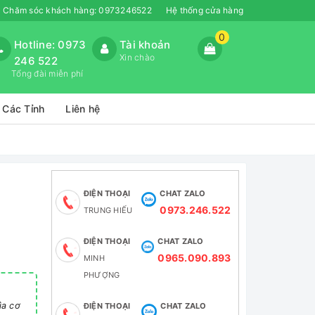
Chăm sóc khách hàng:
0973246522
Hệ thống cửa hàng
0
Hotline: 0973
Tài khoản
Xin chào
246 522
Tổng đài miễn phí
 Các Tỉnh
Liên hệ
ĐIỆN THOẠI
CHAT ZALO
0973.246.522
TRUNG HIẾU
ĐIỆN THOẠI
CHAT ZALO
0965.090.893
MINH
PHƯỢNG
ìa cơ
ĐIỆN THOẠI
CHAT ZALO