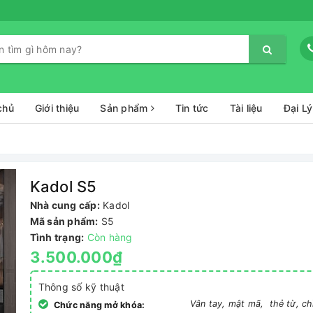
chủ
Giới thiệu
Sản phẩm
Tin tức
Tài liệu
Đại Lý
Kadol S5
Nhà cung cấp:
Kadol
Mã sản phẩm:
S5
Tình trạng:
Còn hàng
3.500.000₫
Thông số kỹ thuật
Vân tay, mật mã, thẻ từ, ch
Chức năng mở khóa: