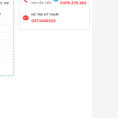
0978.276.383
00 thẻ
NGUYỄN TIẾN
n
HỖ TRỢ KỸ THUẬT
0973246522