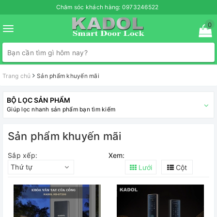
Chăm sóc khách hàng:
0973246522
0
Toggle
navigation
Trang chủ
Sản phẩm khuyến mãi
BỘ LỌC SẢN PHẨM
Giúp lọc nhanh sản phẩm bạn tìm kiếm
Sản phẩm khuyến mãi
Sắp xếp:
Xem:
Thứ tự
Lưới
Cột